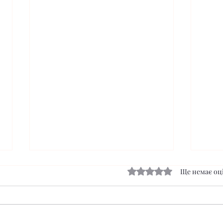
Оцінка: 0 з 5 зірок.
Ще немає оц