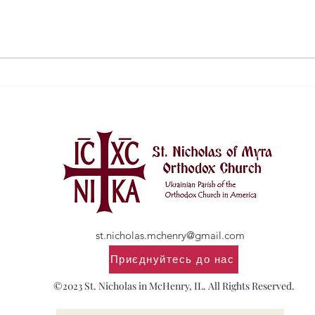
Подяка за святкування
Запр
храмового свята Святителя
свят
Миколая
st.nicholas.mchenry@gmail.com
Приєднуйтесь до нас
©2023 St. Nicholas in McHenry, IL. All Rights Reserved.