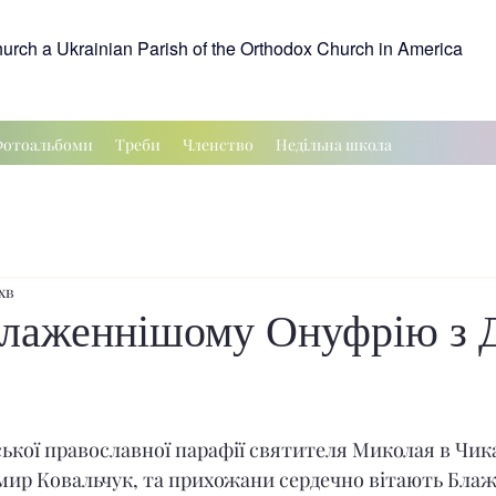
hurch a Ukrainian Parish of the Orthodox Church in America
отоальбоми
Треби
Членство
Недільна школа
хв
Блаженнішому Онуфрію з 
рок.
ької православної парафії святителя Миколая в Чик
мир Ковальчук, та прихожани сердечно вітають Бла