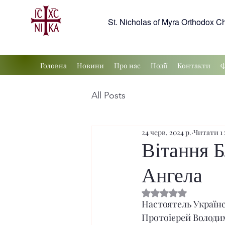
St. Nicholas of Myra Orthodox C
Головна
Новини
Про нас
Події
Контакти
Ф
All Posts
24 черв. 2024 р.
Читати 1 
Вітання 
Ангела
Оцінка: NaN з 5 зі
Настоятель Українс
Протоієрей Володи