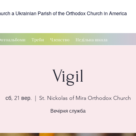
hurch a Ukrainian Parish of the Orthodox Church in America
отоальбоми
Треби
Членство
Недільна школа
Vigil
сб, 21 вер.
  |  
St. Nickolas of Mira Orthodox Church
Вечірня служба