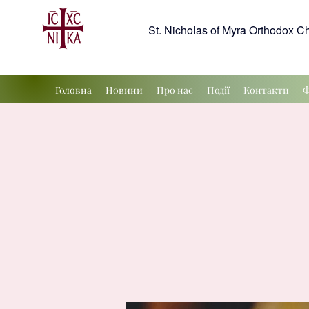
St. Nicholas of Myra Orthodox C
Головна
Новини
Про нас
Події
Контакти
Ф