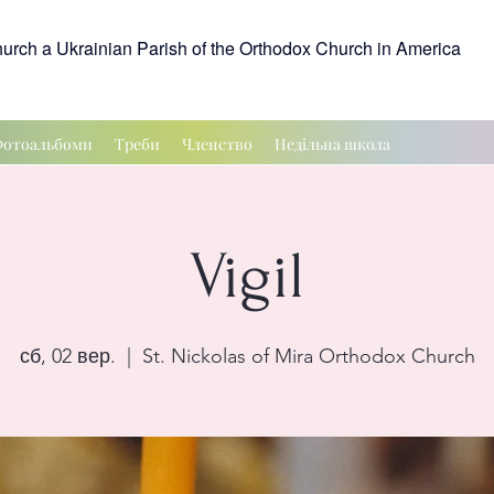
hurch a Ukrainian Parish of the Orthodox Church in America
отоальбоми
Треби
Членство
Недільна школа
Vigil
сб, 02 вер.
  |  
St. Nickolas of Mira Orthodox Church