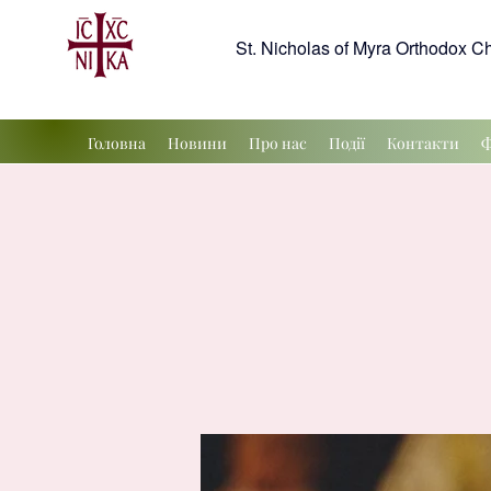
St. Nicholas of Myra Orthodox C
Головна
Новини
Про нас
Події
Контакти
Ф