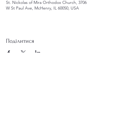
St. Nickolas of Mira Orthodox Church, 3706
W St Paul Ave, McHenry, IL 60050, USA
Поділитися
st.nicholas.mchenry@gmail.com