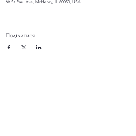
W St Paul Ave, McHenry, IL 60050, USA
Поділитися
st.nicholas.mchenry@gmail.com
Приєднуйтесь до нас