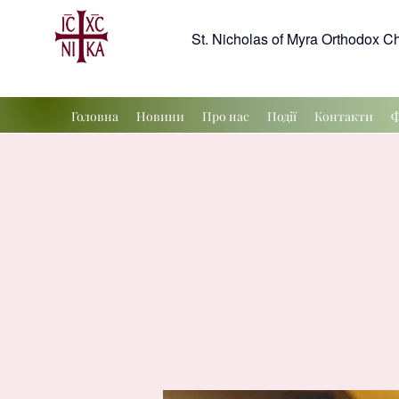
St. Nicholas of Myra Orthodox C
Головна
Новини
Про нас
Події
Контакти
Ф