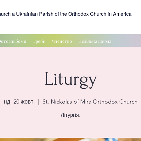
hurch a Ukrainian Parish of the Orthodox Church in America
отоальбоми
Треби
Членство
Недільна школа
Liturgy
нд, 20 жовт.
  |  
St. Nickolas of Mira Orthodox Church
Літургія.