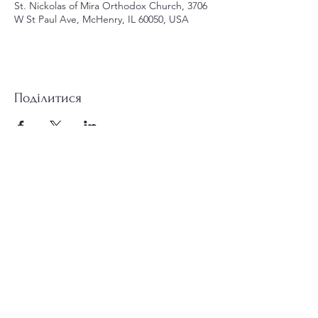
St. Nickolas of Mira Orthodox Church, 3706
W St Paul Ave, McHenry, IL 60050, USA
Поділитися
st.nicholas.mchenry@gmail.com