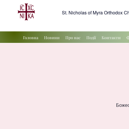
St. Nicholas of Myra Orthodox C
Головна
Новини
Про нас
Події
Контакти
Ф
Божес