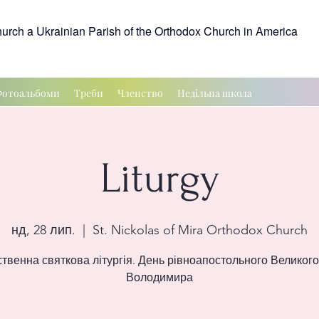
hurch a Ukrainian Parish of the Orthodox Church in America
отоальбоми
Треби
Членство
Недільна школа
Liturgy
нд, 28 лип.
  |  
St. Nickolas of Mira Orthodox Church
твенна святкова літургія. День рівноапостольного Великого
Володимира