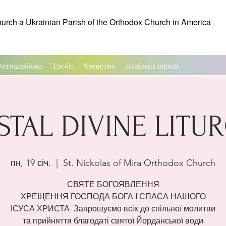
hurch a Ukrainian Parish of the Orthodox Church in America
отоальбоми
Треби
Членство
Недільна школа
STAL DIVINE LITU
пн, 19 січ.
  |  
St. Nickolas of Mira Orthodox Church
СВЯТЕ БОГОЯВЛЕННЯ
ХРЕЩЕННЯ ГОСПОДА БОГА І СПАСА НАШОГО
ІСУСА ХРИСТА. Запрошуємо всіх до спільної молитви
та прийняття благодаті святої Йорданської води