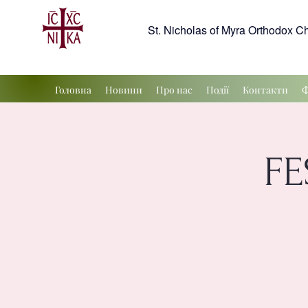
St. Nicholas of Myra Orthodox C
Головна
Новини
Про нас
Події
Контакти
Ф
FE