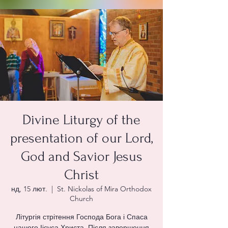
Divine Liturgy of the
presentation of our Lord,
God and Savior Jesus
Christ
нд, 15 лют.
  |  
St. Nickolas of Mira Orthodox
Church
Літургія стрітення Господа Бога і Спаса
нашого Іісуса Христа. Після завершення