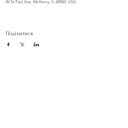
W St Paul Ave, McHenry, IL 60050, USA
Поділитися
st.nicholas.mchenry@gmail.com
Приєднуйтесь до нас