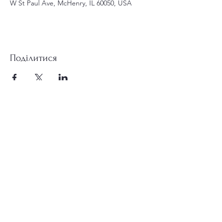
W St Paul Ave, McHenry, IL 60050, USA
Поділитися
st.nicholas.mchenry@gmail.com
Приєднуйтесь до нас