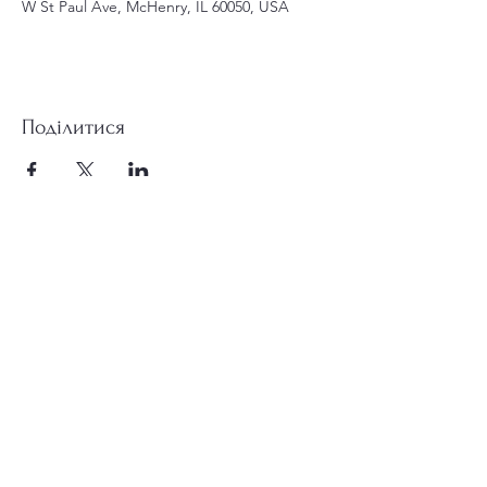
W St Paul Ave, McHenry, IL 60050, USA
Поділитися
st.nicholas.mchenry@gmail.com
Приєднуйтесь до нас