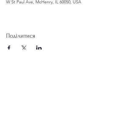
W St Paul Ave, McHenry, IL 60050, USA
Поділитися
st.nicholas.mchenry@gmail.com
Приєднуйтесь до нас