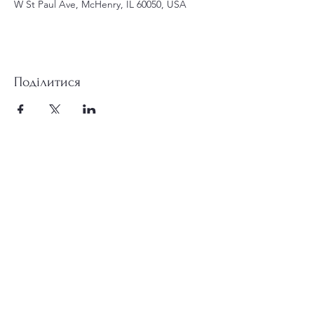
W St Paul Ave, McHenry, IL 60050, USA
Поділитися
st.nicholas.mchenry@gmail.com
Приєднуйтесь до нас