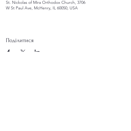
St. Nickolas of Mira Orthodox Church, 3706
W St Paul Ave, McHenry, IL 60050, USA
Поділитися
st.nicholas.mchenry@gmail.com