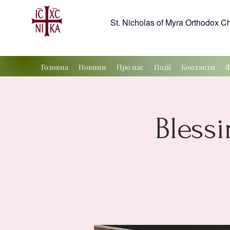
St. Nicholas of Myra Orthodox C
Головна
Новини
Про нас
Події
Контакти
Ф
Blessi