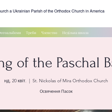
hurch a Ukrainian Parish of the Orthodox Church in America
отоальбоми
Треби
Членство
Недільна школа
ng of the Paschal 
нд, 20 квіт.
  |  
St. Nickolas of Mira Orthodox Church
Освячення Пасок