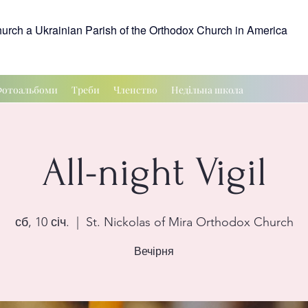
hurch a Ukrainian Parish of the Orthodox Church in America
отоальбоми
Треби
Членство
Недільна школа
All-night Vigil
сб, 10 січ.
  |  
St. Nickolas of Mira Orthodox Church
Вечірня