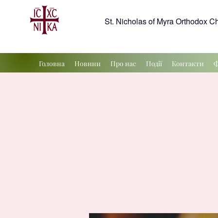
St. Nicholas of Myra Orthodox C
Головна
Новини
Про нас
Події
Контакти
Ф