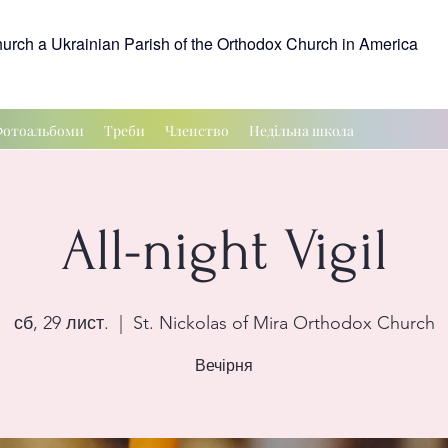
hurch a Ukrainian Parish of the Orthodox Church in America
отоальбоми
Треби
Членство
Недільна школа
All-night Vigil
сб, 29 лист.
  |  
St. Nickolas of Mira Orthodox Church
Вечірня