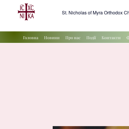
St. Nicholas of Myra Orthodox C
Головна
Новини
Про нас
Події
Контакти
Ф