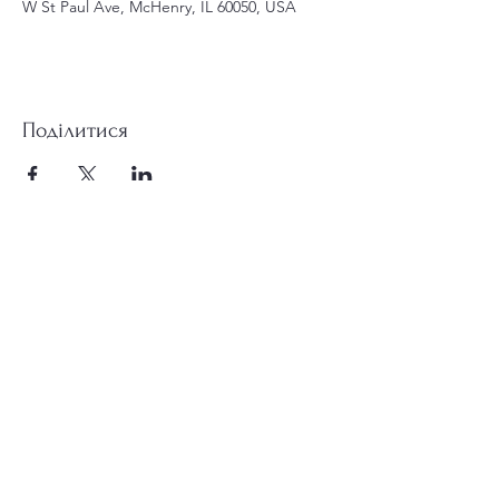
W St Paul Ave, McHenry, IL 60050, USA
Поділитися
st.nicholas.mchenry@gmail.com
Приєднуйтесь до нас