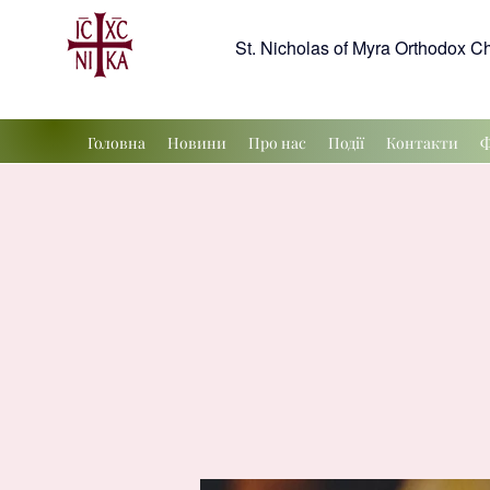
St. Nicholas of Myra Orthodox C
Головна
Новини
Про нас
Події
Контакти
Ф