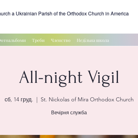
hurch a Ukrainian Parish of the Orthodox Church in America
отоальбоми
Треби
Членство
Недільна школа
All-night Vigil
сб, 14 груд.
  |  
St. Nickolas of Mira Orthodox Church
Вечірня служба