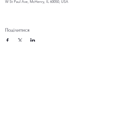
W St Paul Ave, McHenry, IL 60050, USA
Поділитися
st.nicholas.mchenry@gmail.com
Приєднуйтесь до нас