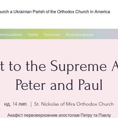
hurch a Ukrainian Parish of the Orthodox Church in America
отоальбоми
Треби
Членство
Недільна школа
t to the Supreme 
Peter and Paul
нд, 14 лип.
  |  
St. Nickolas of Mira Orthodox Church
Акафіст первоверховним апостолам Петру та Павлу