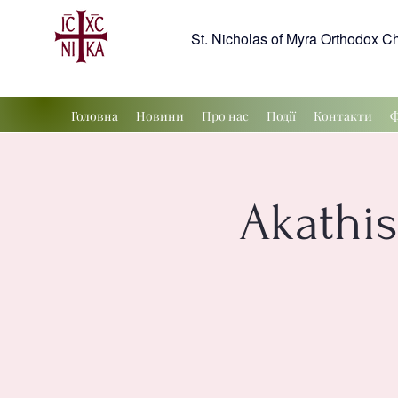
St. Nicholas of Myra Orthodox C
Головна
Новини
Про нас
Події
Контакти
Ф
Akathis