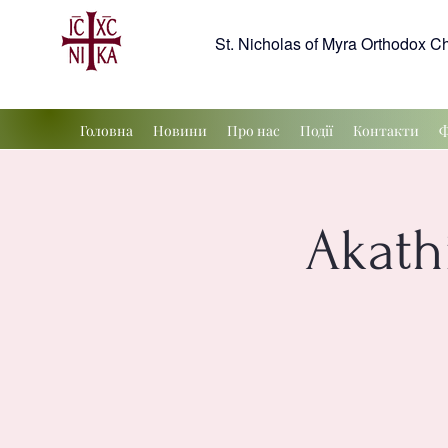
St. Nicholas of Myra Orthodox C
Головна
Новини
Про нас
Події
Контакти
Ф
Akathi