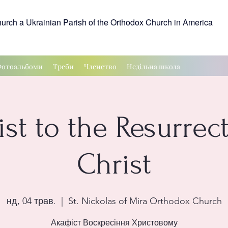
hurch a Ukrainian Parish of the Orthodox Church in America
отоальбоми
Треби
Членство
Недільна школа
st to the Resurrec
Christ
нд, 04 трав.
  |  
St. Nickolas of Mira Orthodox Church
Акафіст Воскресіння Христовому