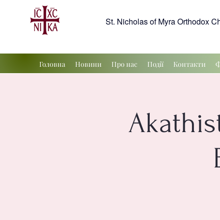
St. Nicholas of Myra Orthodox C
Головна
Новини
Про нас
Події
Контакти
Ф
Akathis