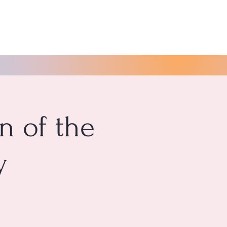
n of the
y