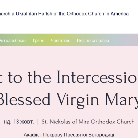
hurch a Ukrainian Parish of the Orthodox Church in America
отоальбоми
Треби
Членство
Недільна школа
t to the Intercessio
Blessed Virgin Mar
нд, 13 жовт.
  |  
St. Nickolas of Mira Orthodox Church
Акафіст Покрову Пресвятої Богородиці