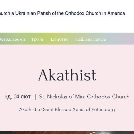
hurch a Ukrainian Parish of the Orthodox Church in America
отоальбоми
Треби
Членство
Недільна школа
Akathist
нд, 04 лют.
  |  
St. Nickolas of Mira Orthodox Church
Akathist to Saint Blessed Xenia of Petersburg