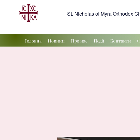
St. Nicholas of Myra Orthodox C
Головна
Новини
Про нас
Події
Контакти
Ф