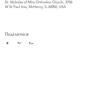
St. Nickolas of Mira Orthodox Church, 3706
W St Paul Ave, McHenry, IL 60050, USA
Поділитися
st.nicholas.mchenry@gmail.com