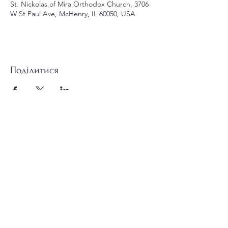
St. Nickolas of Mira Orthodox Church, 3706
W St Paul Ave, McHenry, IL 60050, USA
Поділитися
st.nicholas.mchenry@gmail.com