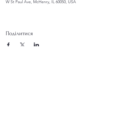
W St Paul Ave, McHenry, IL 60050, USA
Поділитися
st.nicholas.mchenry@gmail.com
Приєднуйтесь до нас