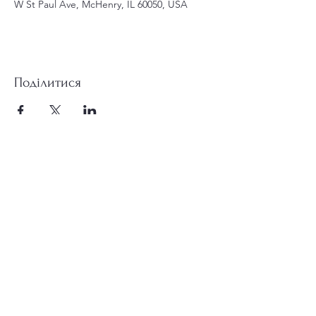
W St Paul Ave, McHenry, IL 60050, USA
Поділитися
st.nicholas.mchenry@gmail.com
Приєднуйтесь до нас